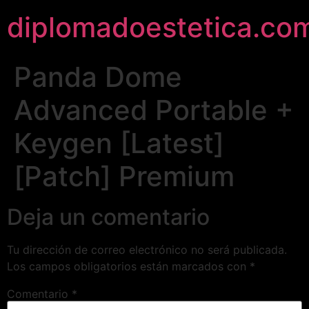
diplomadoestetica.co
Panda Dome
Advanced Portable +
Keygen [Latest]
[Patch] Premium
Deja un comentario
Tu dirección de correo electrónico no será publicada.
Los campos obligatorios están marcados con
*
Comentario
*