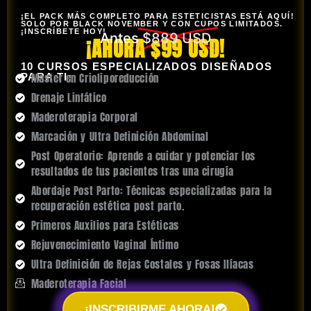
¡EL PACK MÁS COMPLETO PARA ESTETICISTAS ESTÁ AQUÍ!
SOLO POR BLACK NOVEMBER Y CON CUPOS LIMITADOS.
¡INSCRÍBETE HOY!
Antes
$889 USD
¡AHORA $99 USD!
10 CURSOS ESPECIALIZADOS DISEÑADOS
Master en Crioliporeducción
PARA TI:
Drenaje Linfático
Maderoterapia Corporal
Marcación y Ultra Definición Abdominal
Post Operatorio: Aprende a cuidar y potenciar los
resultados de tus pacientes tras una cirugía
Abordaje Post Parto: Técnicas especializadas para la
recuperación estética post parto.
Primeros Auxilios para Estéticas
Rejuvenecimiento Vaginal Íntimo
Ultra Definición de Rejas Costales y Fosas Ilíacas
Maderoterapia Facial
¡INSCRIBIRME AHORA!